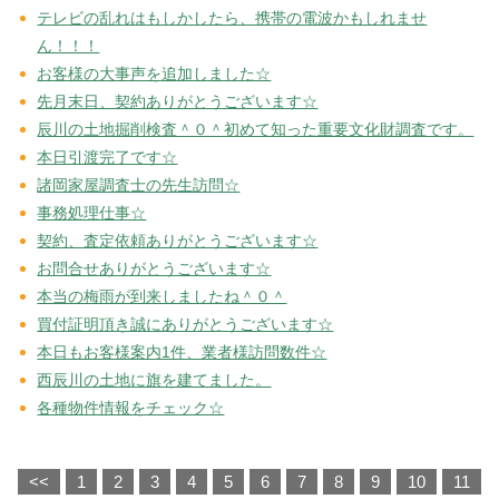
テレビの乱れはもしかしたら、携帯の電波かもしれませ
ん！！！
お客様の大事声を追加しました☆
先月末日、契約ありがとうございます☆
辰川の土地掘削検査＾０＾初めて知った重要文化財調査です。
本日引渡完了です☆
諸岡家屋調査士の先生訪問☆
事務処理仕事☆
契約、査定依頼ありがとうございます☆
お問合せありがとうございます☆
本当の梅雨が到来しましたね＾０＾
買付証明頂き誠にありがとうございます☆
本日もお客様案内1件、業者様訪問数件☆
西辰川の土地に旗を建てました。
各種物件情報をチェック☆
<<
1
2
3
4
5
6
7
8
9
10
11