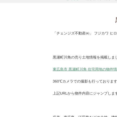
「チェンジズ不動産㈱」 フジカワ ヒロ
黒瀬町川角の売り土地情報を掲載しまし
東広島市 黒瀬町川角 住宅用地の物件情報 | 売地
360℃カメラでの撮影も行っておりま
上記URLから物件内容にジャンプしま